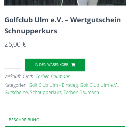
Golfclub Ulm e.V. – Wertgutschein
Schnupperkurs
25,00
€
Golfclub
IN DEN WARENKORB
Ulm
e.V.
Verkauft durch:
Torben Baumann
-
Kategorien:
Golf Club Ulm - Einstieg
,
Golf Club Ulm e.V.
,
Wertgutschein
Gutscheine
,
Schnupperkurs
,
Torben Baumann
Schnupperkurs
Menge
BESCHREIBUNG