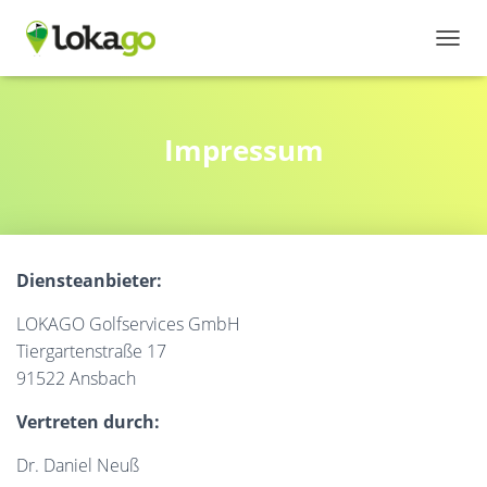
N
A
V
I
G
Impressum
A
T
I
O
N
U
Diensteanbieter:
M
S
LOKAGO Golfservices GmbH
C
H
Tiergartenstraße 17
A
91522 Ansbach
L
T
Vertreten durch:
E
N
Dr. Daniel Neuß