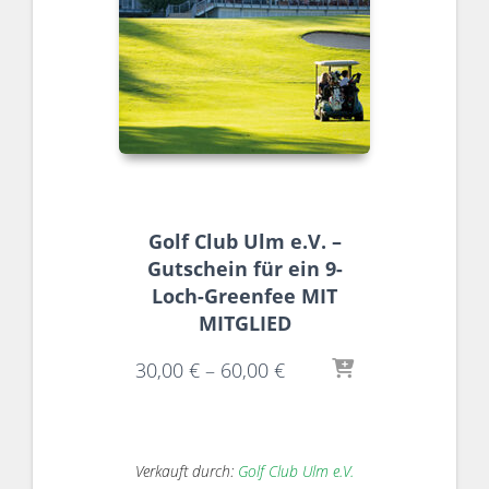
Golf Club Ulm e.V. –
Gutschein für ein 9-
Loch-Greenfee MIT
MITGLIED
30,00
€
–
60,00
€
Verkauft durch:
Golf Club Ulm e.V.