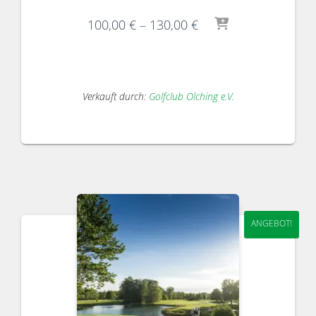
100,00
€
–
130,00
€
Verkauft durch:
Golfclub Olching e.V.
ANGEBOT!