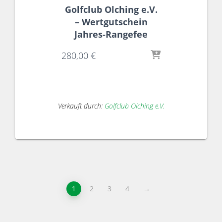
Golfclub Olching e.V.
– Wertgutschein
Jahres-Rangefee
280,00
€
Verkauft durch:
Golfclub Olching e.V.
1
2
3
4
→