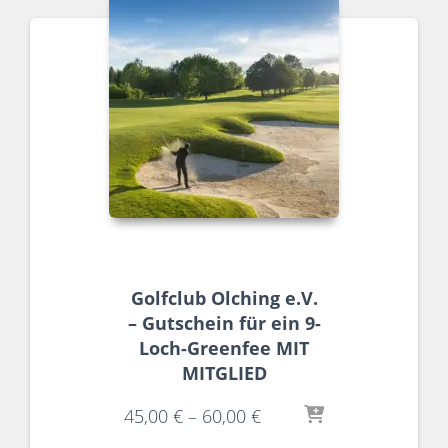
Golfclub Olching e.V.
– Gutschein für ein 9-
Loch-Greenfee MIT
MITGLIED
45,00
€
–
60,00
€